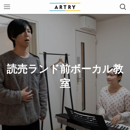
読売ランド前ボーカル教
室