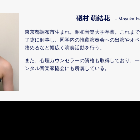
礒村 萌結花
– Moyuka I
東京都調布市生まれ。昭和音楽大学卒業。これまで
了吏に師事し、同学内の推薦演奏会への出演やオペ
務めるなど幅広く演奏活動を行う。
また、心理カウンセラーの資格も取得しており、一
ンタル音楽家協会にも所属している。